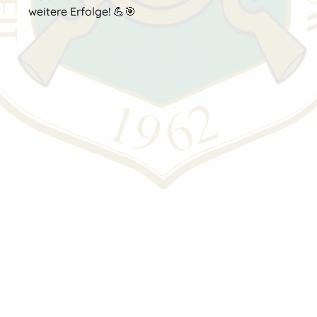
weitere Erfolge! 💪🎯